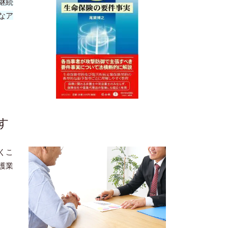
継続
なア
す
くこ
護業