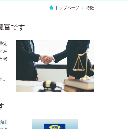
トップページ
特徴
豊富です
裁定
であ
と考
す。
す
信山