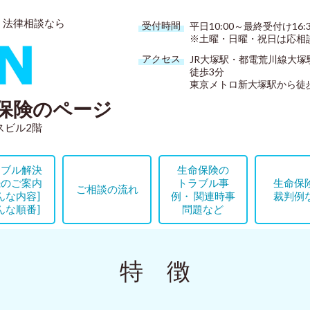
・法律相談なら
受付時間
平日10:00～最終受付け16:3
※土曜・日曜・祝日は応相
アクセス
JR大塚駅・都電荒川線大塚
徒歩3分
東京メトロ新大塚駅から徒
保険のページ
リスビル2階
ラブル解決
生命保険の
続のご案内
トラブル事
生命保
ご相談の流れ
んな内容]
例・ 関連時事
裁判例
んな順番]
問題など
特 徴