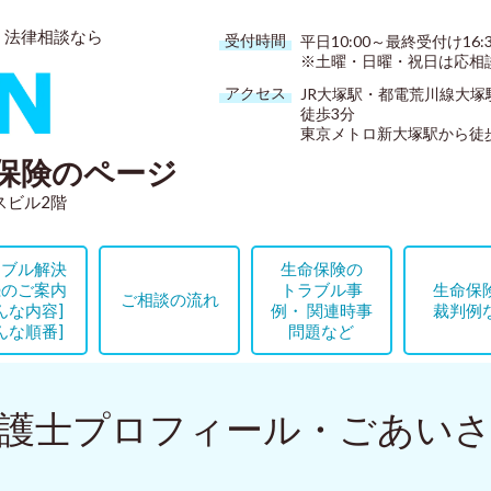
・法律相談なら
受付時間
平日10:00～最終受付け16:3
※土曜・日曜・祝日は応相
アクセス
JR大塚駅・都電荒川線大塚
徒歩3分
東京メトロ新大塚駅から徒
保険のページ
リスビル2階
ラブル解決
生命保険の
続のご案内
トラブル事
生命保
ご相談の流れ
んな内容]
例・ 関連時事
裁判例
んな順番]
問題など
護士プロフィール・ごあい